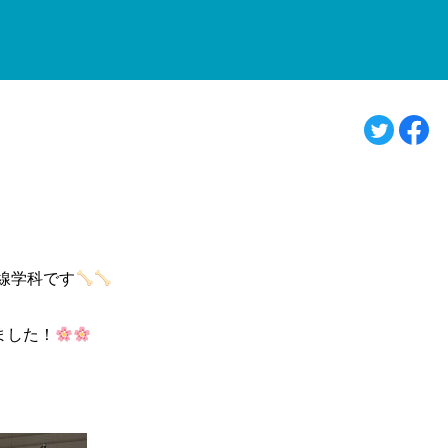
線学科です
ました！