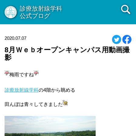
診療放射線学科
公式ブログ
2020.07.07
8月Ｗｅｂオープンキャンパス用動画撮
影
梅雨ですね
診療放射線学科
の4階から眺める
田んぼは青々してきました