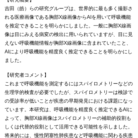
吉田（皓）らの研究グループは、世界的に最も多く撮影さ
れる医療画像である胸部X線画像からAIを用いて呼吸機能
を推定できることを明らかにしました。一般に胸部X線画
像は目にみえる病変の検出に用いられていますが、目に見
えない呼吸機能情報が胸部X線画像に含まれていたこと、
AIにより呼吸機能を精度良く推定できることを明らかにし
ました。
【研究者コメント】
これまで呼吸機能を測定するにはスパイロメトリーなどの
生理学的検査が必要でしたが、スパイロメトリーは検診で
の受診率が低いことが疾患の早期発見における課題になっ
ています。本研究は、呼吸機能を精度良く推定できるAIに
よって、胸部X線画像はスパイロメトリーの補助的役割も
しくは代替的役割として活用できる可能性を示しました。
将来的には、慢性閉塞性肺疾患など呼吸機能に関わる疾患